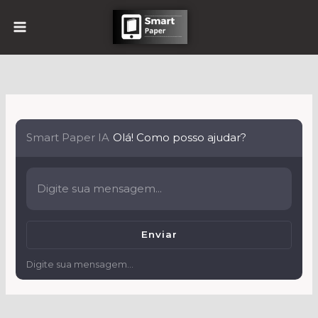
Ir
para
o
conteúdo
Smart Paper IA
Olá! Como posso ajudar?
Enviar
Digite sua mensagem...