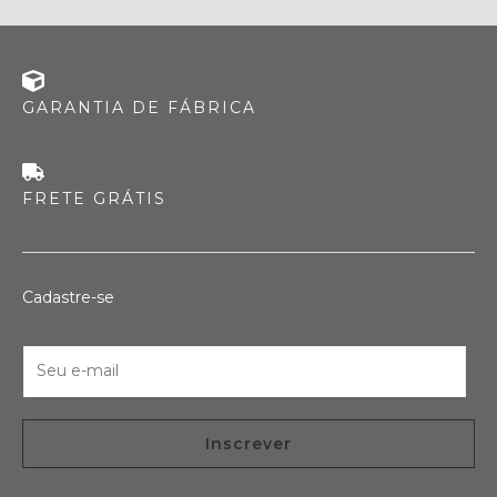
GARANTIA DE FÁBRICA
FRETE GRÁTIS
Cadastre-se
E
-
m
a
Inscrever
i
l