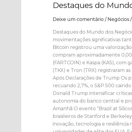
Destaques do Mundo 
do
Mundo
Deixe um comentário
/
Negócios
dos
Negócios
​Destaques do Mundo dos Negócios
em
movimentações significativas tant
21
Bitcoin registrou uma valorização
de
compram aproximadamente 0,0019 B
Abril
(FARTCOIN) e Kaspa (KAS), com ga
de
(TKX) e Tron (TRX) registraram as
2025
Após Declarações de Trump Os pri
recuando 2,7%, o S&P 500 caindo 
Donald Trump intensificar crític
autonomia do banco central e prov
Amanhã O evento “Brazil at Silicon 
brasileiros de Stanford e Berkele
inovação, tecnologia e resiliênci
universidades de elite dos EUA .​