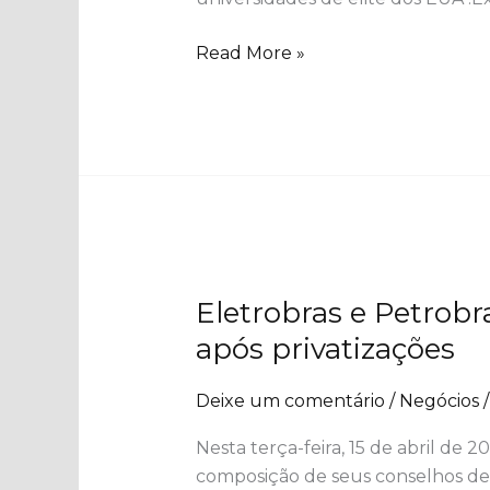
Read More »
Eletrobras
Eletrobras e Petrobr
e
Petrobras
após privatizações
enfrentam
disputas
Deixe um comentário
/
Negócios
inéditas
Nesta terça-feira, 15 de abril de 
por
composição de seus conselhos de 
vagas