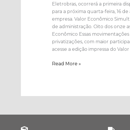
Eletrobras, ocorrerá a primeira d
em
para a próxima quarta-feira, 16 de
conselhos
empresa. ​Valor Econômico Simul
após
de administração. Oito dos onze a
privatizações
Econômico Essas movimentações ev
privatizações, com maior participa
acesse a edição impressa do Valor
Read More »