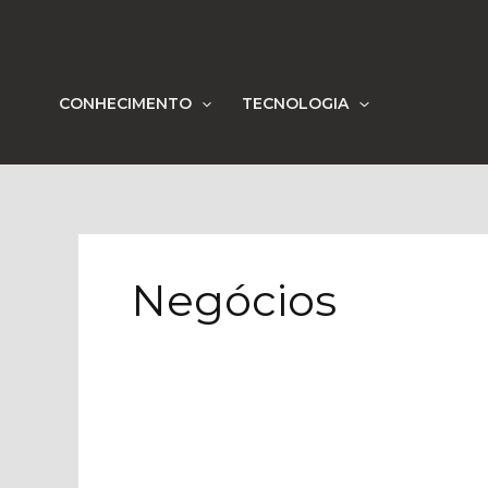
Ir
para
o
conteúdo
CONHECIMENTO
TECNOLOGIA
Negócios
Destaques