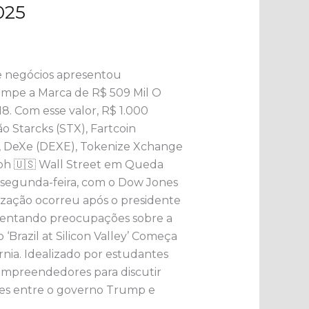
025
de negócios apresentou
 Rompe a Marca de R$ 509 Mil O
8. Com esse valor, R$ 1.000
 Starcks (STX), Fartcoin
o, DeXe (DEXE), Tokenize Xchange
raph 🇺🇸 Wall Street em Queda
 segunda-feira, com o Dow Jones
ização ocorreu após o presidente
umentando preocupações sobre a
Brazil at Silicon Valley’ Começa
fórnia. Idealizado por estudantes
e empreendedores para discutir
sões entre o governo Trump e