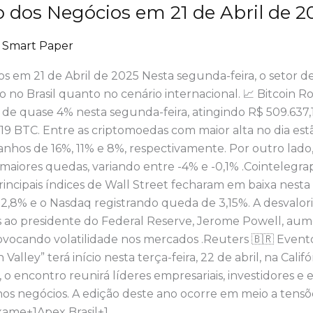
dos Negócios em 21 de Abril de 2
/
Smart Paper
 em 21 de Abril de 2025​ Nesta segunda-feira, o setor 
o no Brasil quanto no cenário internacional.​ 📈 Bitcoin
 de quase 4% nesta segunda-feira, atingindo R$ 509.637,1
TC. Entre as criptomoedas com maior alta no dia estão
nhos de 16%, 11% e 8%, respectivamente. Por outro lad
 maiores quedas, variando entre -4% e -0,1% .​Cointeleg
ncipais índices de Wall Street fecharam em baixa nesta
2,8% e o Nasdaq registrando queda de 3,15%. A desvalor
as ao presidente do Federal Reserve, Jerome Powell, a
ocando volatilidade nos mercados .​Reuters 🇧🇷 Evento ‘
Valley” terá início nesta terça-feira, 22 de abril, na Cali
y, o encontro reunirá líderes empresariais, investidores 
a nos negócios. A edição deste ano ocorre em meio a ten
Exame+1Apex Brasil+1