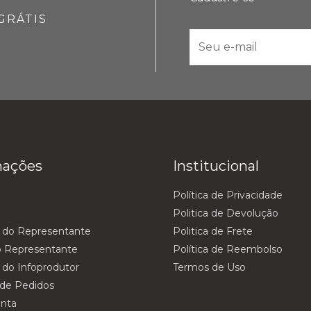
GRÁTIS
E
-
m
a
i
l
*
mações
Institucional
Política de Privacidade
Politica de Devolução
 do Representante
Politica de Frete
o Representante
Política de Reembolso
 do Infoprodutor
Termos de Uso
 de Pedidos
nta